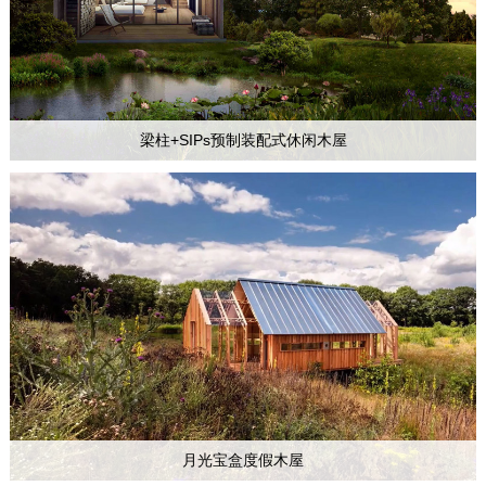
梁柱+SIPs预制装配式休闲木屋
月光宝盒度假木屋